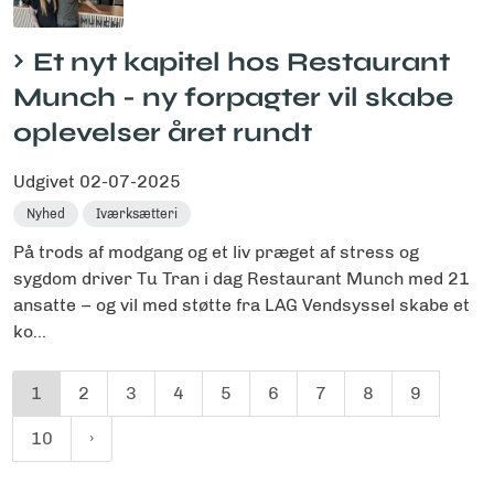
Et nyt kapitel hos Restaurant
Munch - ny forpagter vil skabe
oplevelser året rundt
Udgivet
02-07-2025
Nyhed
Iværksætteri
På trods af modgang og et liv præget af stress og
sygdom driver Tu Tran i dag Restaurant Munch med 21
ansatte – og vil med støtte fra LAG Vendsyssel skabe et
ko...
1
2
3
4
5
6
7
8
9
10