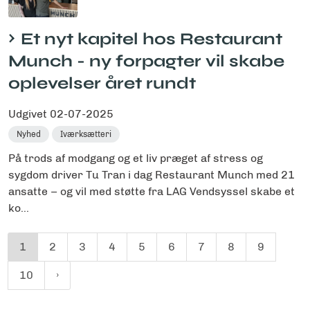
Et nyt kapitel hos Restaurant
Munch - ny forpagter vil skabe
oplevelser året rundt
Udgivet
02-07-2025
Nyhed
Iværksætteri
På trods af modgang og et liv præget af stress og
sygdom driver Tu Tran i dag Restaurant Munch med 21
ansatte – og vil med støtte fra LAG Vendsyssel skabe et
ko...
1
2
3
4
5
6
7
8
9
10