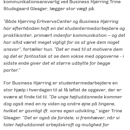
kommunikationsansvarlig ved Business Hjørring Trine
Studsgaard Gleager, lægger stor vægt på:
”Både Hjørring ErhvervsCenter og Business Hjørring
har efterhånden haft en del studentermedarbejdere og
praktikanter, primært indenfor kommunikation – og det
har altid været meget vigtigt for os at give dem noget
ansvar”,
fortæller hun
. ”Det er med til at motivere dem
og det er fantastisk at se dem vokse med opgaverne - i
sidste ende giver det et større udbytte for begge
parter.”
For Business Hjørring er studentermedarbejdere en
stor hjælp i hverdagen til at få løftet de opgaver, der er
svære at finde tid til.
”De unge højtuddannede kommer
dog også med en ny viden og andre øjne på tingene,
hvilket er gavnligt ift. vores egen udvikling,”
siger Trine
Gleager.
”Det er også de fordele, vi fremhæver, når vi
taler højtuddannet arbejdskraft og mulighed for