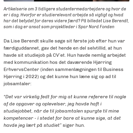
Artikelserie om 3 tidligere studentermedarbejdere og hvor de
er i dag. Hvorfor er studierelevant arbejde så vigtigt og hvad
har det betydet for deres videre færd? På billedet Lise Berendt,
som i dag er ansat som projektleder i Spar Nord Fonden
Da Lise Berendt skulle søge sit første job efter hun var
færdiguddannet, gav det hende en del selvtillid, at hun
havde sit studiejob på CV’et. Hun havde nemlig arbejdet
med kommunikation hos det daværende Hjørring
ErhvervsCenter (inden sammenlægningen til Business
Hjørring i 2022) og det kunne hun læne sig op ad til
jobsamtaler:
“Det var virkelig fedt for mig at
kunne referere til nogle
af de opgaver og oplevelser, jeg havde haft i
studiejobbet, når de til jobsamtalen spurgte til mine
kompetencer - i stedet for bare at kunne sige, at det
havde jeg lært på studiet”
siger hun.