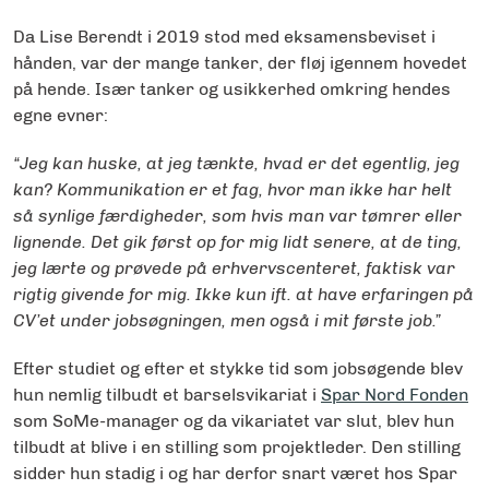
Da Lise Berendt i 2019 stod med eksamensbeviset i
hånden, var der mange tanker, der fløj igennem hovedet
på hende. Især tanker og usikkerhed omkring hendes
egne evner:
“Jeg kan huske, at jeg tænkte, hvad er det egentlig, jeg
kan? Kommunikation er et fag, hvor man ikke har helt
så synlige færdigheder, som hvis man var tømrer eller
lignende. Det gik først op for mig lidt senere, at de ting,
jeg lærte og prøvede på erhvervscenteret, faktisk var
rigtig givende for mig. Ikke kun ift. at have erfaringen på
CV’et under jobsøgningen, men også i mit første job.”
Efter studiet og efter et stykke tid som jobsøgende blev
hun nemlig tilbudt et barselsvikariat i
Spar Nord Fonden
som SoMe-manager og da vikariatet var slut, blev hun
tilbudt at blive i en stilling som projektleder. Den stilling
sidder hun stadig i og har derfor snart været hos Spar