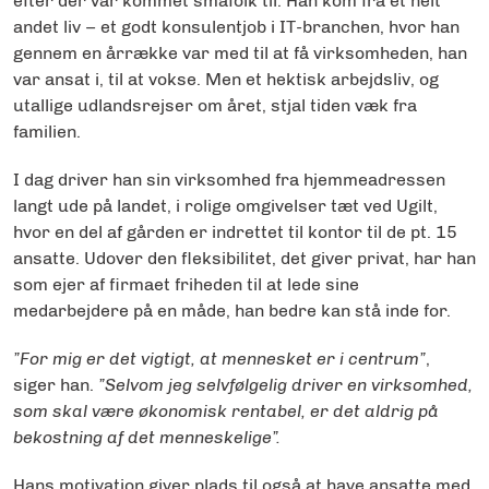
efter der var kommet småfolk til. Han kom fra et helt
andet liv – et godt konsulentjob i IT-branchen, hvor han
gennem en årrække var med til at få virksomheden, han
var ansat i, til at vokse. Men et hektisk arbejdsliv, og
utallige udlandsrejser om året, stjal tiden væk fra
familien.
I dag driver han sin virksomhed fra hjemmeadressen
langt ude på landet, i rolige omgivelser tæt ved Ugilt,
hvor en del af gården er indrettet til kontor til de pt. 15
ansatte. Udover den fleksibilitet, det giver privat, har han
som ejer af firmaet friheden til at lede sine
medarbejdere på en måde, han bedre kan stå inde for.
”For mig er det vigtigt, at mennesket er i centrum”
,
siger han.
”Selvom jeg selvfølgelig driver en virksomhed,
som skal være økonomisk rentabel, er det aldrig på
bekostning af det menneskelige”.
Hans motivation giver plads til også at have ansatte med