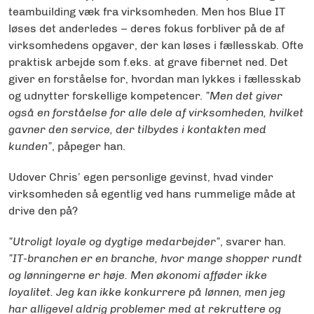
teambuilding væk fra virksomheden. Men hos Blue IT
løses det anderledes – deres fokus forbliver på de af
virksomhedens opgaver, der kan løses i fællesskab. Ofte
praktisk arbejde som f.eks. at grave fibernet ned. Det
giver en forståelse for, hvordan man lykkes i fællesskab
og udnytter forskellige kompetencer.
”Men det giver
også en forståelse for alle dele af virksomheden, hvilket
gavner den service, der tilbydes i kontakten med
kunden”
, påpeger han.
Udover Chris’ egen personlige gevinst, hvad vinder
virksomheden så egentlig ved hans rummelige måde at
drive den på?
”Utroligt loyale og dygtige medarbejder”
, svarer han.
”IT-branchen er en branche, hvor mange shopper rundt
og lønningerne er høje. Men økonomi afføder ikke
loyalitet. Jeg kan ikke konkurrere på lønnen, men jeg
har alligevel aldrig problemer med at rekruttere og