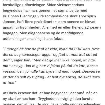
forskellige udfordringer. Siden virksomhedens
begyndelse har han, gennem et samarbejde med
Business Hjørrings virksomhedskonsulent Thorbjørn
Jensen, haft flere praktikanter, som senere er blevet
ansat i virksomheden. Alle med én eller flere diagnoser i
bagagen. Men diagnoserne og de medfølgende
udfordringer er aldrig i hans fokus.
”I mange år har de fået at vide, hvad de IKKE kan, hvor
deres begrænsninger ligger og fået et mærkat sat på
dem
”, siger han.
”Men det gavner ikke nogen, at vide,
man er syg. Hos mig har vi fokus på det de kan, deres
ressourcer, for
alle
kan byde ind med noget. Desværre
er det en helt ny tilgang - et helt nyt sprog, de skal lære
at tale.”
Af Chris kræver det, at han begynder i det små, når en
ny starter hos ham. Trygheden er vigtig i den første
opgave, der stilles. De skal have nogle succesoplevelser,