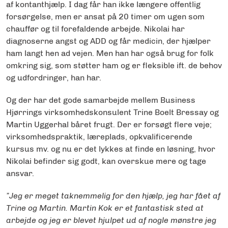
af kontanthjælp. I dag får han ikke længere offentlig
forsørgelse, men er ansat på 20 timer om ugen som
chauffør og til forefaldende arbejde. Nikolai har
diagnoserne angst og ADD og får medicin, der hjælper
ham langt hen ad vejen. Men han har også brug for folk
omkring sig, som støtter ham og er fleksible ift. de behov
og udfordringer, han har.
Og der har det gode samarbejde mellem Business
Hjørrings virksomhedskonsulent Trine Boelt Bressay og
Martin Uggerhal båret frugt. Der er forsøgt flere veje;
virksomhedspraktik, læreplads, opkvalificerende
kursus mv. og nu er det lykkes at finde en løsning, hvor
Nikolai befinder sig godt, kan overskue mere og tage
ansvar.
”Jeg er meget taknemmelig for den hjælp, jeg har fået af
Trine og Martin. Martin Kok er et fantastisk sted at
arbejde og jeg er blevet hjulpet ud af nogle mønstre jeg