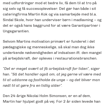
med udfordringer mod et bedre liv, få dem til at tro på
sig selv og få succesoplevelser. Det gør han både i sit
cateringfirma Martin Kok og via samarbejde med bl.a.
Sindal Skole, hvor han underviser børn i madlavning – og
det er også hans baggrund for at være Garantipartner i
Ungegarantien.
Selvom Martins motivation primært er funderet i det
pædagogiske og menneskelige, så skal man dog ikke
underkende nødvendigheden af indsatsen ift. den mangel
på arbejdskraft, der opleves i restaurationsbranchen.
”Det er meget svært at få arbejdskraft for tiden”,
siger
han.
”Så det handler også om, at jeg gerne vil være med
til at uddanne og fastholde de unge – og det bliver man
nødt til at gøre fra en tidlig alder”.
Den 24-årige Nikolai Holm Simonsen, er en af dem,
Martin har hjulpet godt på vej. For 2 år siden levede han