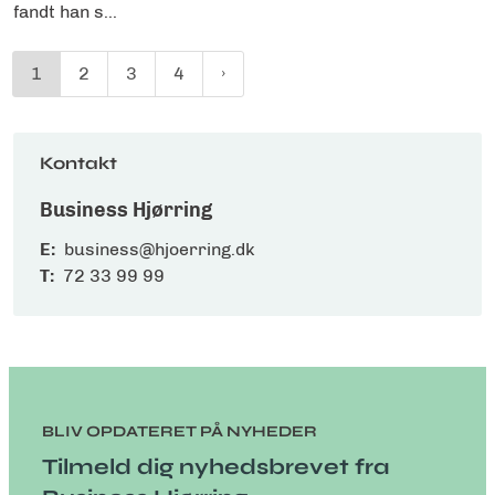
fandt han s...
1
2
3
4
Kontakt
Business Hjørring
E:
business@hjoerring.dk
T:
72 33 99 99
BLIV OPDATERET PÅ NYHEDER
Tilmeld dig nyhedsbrevet fra