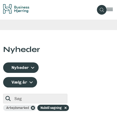
Nyheder
Nyheder
Vælg år
Søg
Arbejdsmarked
Nulstil søgning