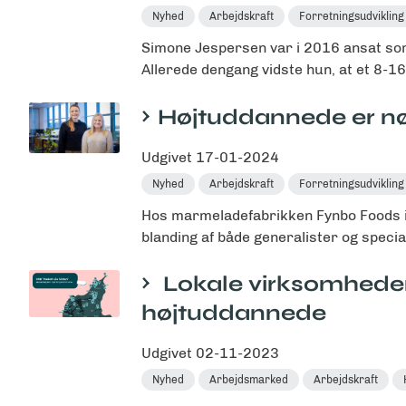
Nyhed
Arbejdskraft
Forretningsudvikling
Simone Jespersen var i 2016 ansat so
Allerede dengang vidste hun, at et 8-16
Højtuddannede er n
Udgivet
17-01-2024
Nyhed
Arbejdskraft
Forretningsudvikling
Hos marmeladefabrikken Fynbo Foods i 
blanding af både generalister og special
Lokale virksomheder 
højtuddannede
Udgivet
02-11-2023
Nyhed
Arbejdsmarked
Arbejdskraft