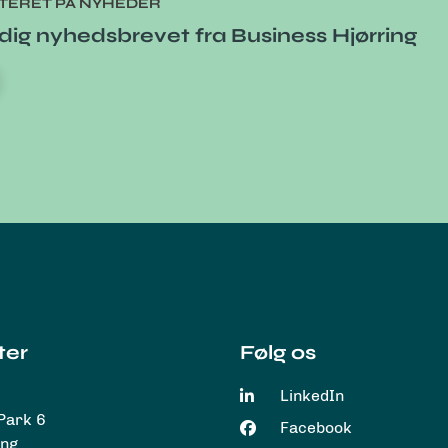
ATERET PÅ NYHEDER
dig nyhedsbrevet fra Business Hjørring
ter
Følg os
LinkedIn
Park 6
Facebook
ing