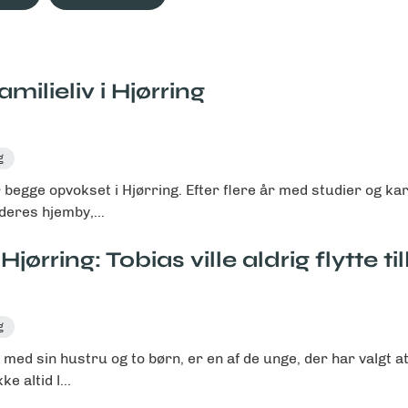
milieliv i Hjørring
g
gge opvokset i Hjørring. Efter flere år med studier og kar
 deres hjemby,...
Hjørring: Tobias ville aldrig flytte t
g
 med sin hustru og to børn, er en af de unge, der har valgt a
e altid l...