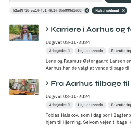
52ad9716-ea14-4b1f-8b14-3bb099d1400f
Nulstil søgning
Karriere i Aarhus og fa
Udgivet
03-10-2024
Arbejdskraft
Højtuddannede
Rekrutterin
Lene og Rasmus Østergaard Larsen er be
Aarhus har de valgt at vende tilbage til
Fra Aarhus tilbage til 
Udgivet
03-10-2024
Arbejdskraft
Højtuddannede
Rekrutterin
Tobias Halskov, som i dag bor i Bagterp
hjem til Hjørring. Selvom vejen tilbage ikk