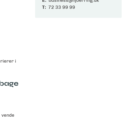
E:
business@hjoerring.dk
T:
72 33 99 99
rierer i
ilbage
t vende