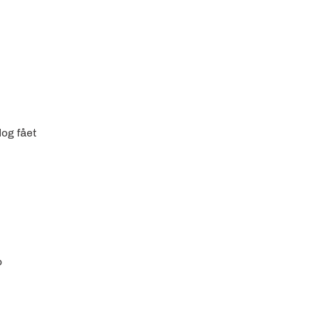
og fået
o