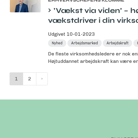
ERHVERVSCHEFENS KLUMME
’Vækst via viden’ – 
vækstdriver i din vir
Udgivet
10-01-2023
Nyhed
Arbejdsmarked
Arbejdskraft
De fleste virksomhedsledere er nok eni
Højtuddannet arbejdskraft kan være en d
1
2