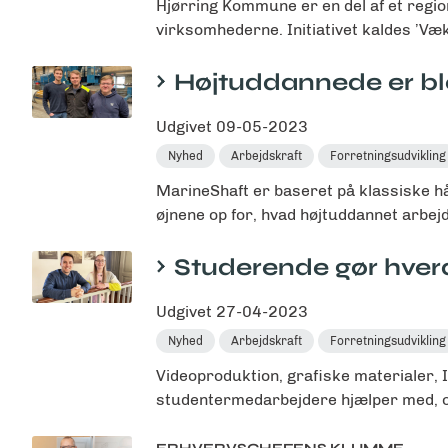
Hjørring Kommune er en del af et regi
virksomhederne. Initiativet kaldes ’Væks
Højtuddannede er ble
Udgivet
09-05-2023
Nyhed
Arbejdskraft
Forretningsudvikling
MarineShaft er baseret på klassiske h
øjnene op for, hvad højtuddannet arbejd
Studerende gør hver
Udgivet
27-04-2023
Nyhed
Arbejdskraft
Forretningsudvikling
Videoproduktion, grafiske materialer, 
studentermedarbejdere hjælper med, og