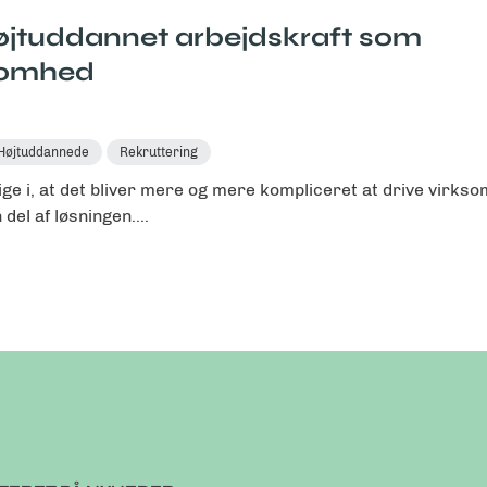
højtuddannet arbejdskraft som
ksomhed
Højtuddannede
Rekruttering
ge i, at det bliver mere og mere kompliceret at drive virks
el af løsningen....