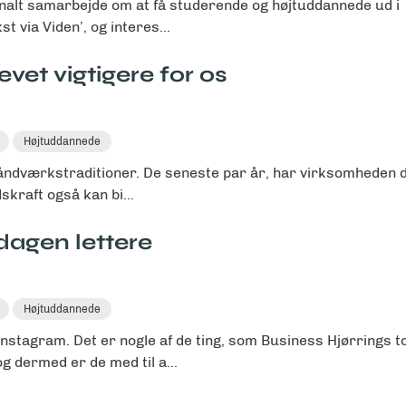
onalt samarbejde om at få studerende og højtuddannede ud i
t via Viden’, og interes...
vet vigtigere for os
Højtuddannede
åndværkstraditioner. De seneste par år, har virksomheden d
skraft også kan bi...
dagen lettere
Højtuddannede
Instagram. Det er nogle af de ting, som Business Hjørrings t
 dermed er de med til a...